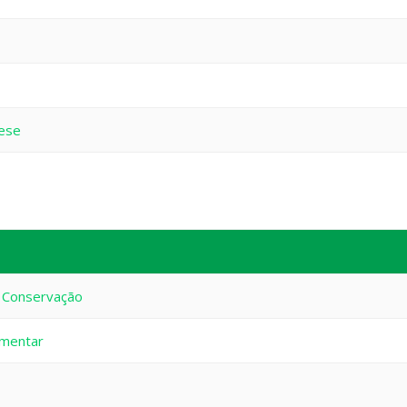
Tese
m Conservação
imentar