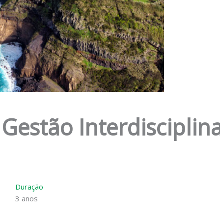
estão Interdisciplin
Duração
3 anos