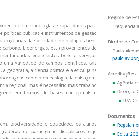
Regime de Es
lvimento de metodologias e capacidades para
Frequência a
e políticas públicas e instrumentos de gestão
es exigências da sociedade em múltiplos bens
Diretor de Cu
e carbono, bioenergias, etc.) provenientes do
Paulo Alexa
ementaridades entre estes bens e serviços
paulo.av.bo
o uma variedade de campos científicos, tais
 geografia, a ciência política e a ética. Já há
Acreditações
m abordagens como a da ecologia da paisagem,
Agência de
ência regional, mas é necessário mais trabalho
Direcção 
ogredir em termos de bases conceptuais e
R/A-Cr
Documentos
em, Biodiversidade e Sociedade, os alunos
Regulamen
egradoras de paradigmas disciplinares cujo
Edital 20
tende-se nomeadamente que os alunos sejam