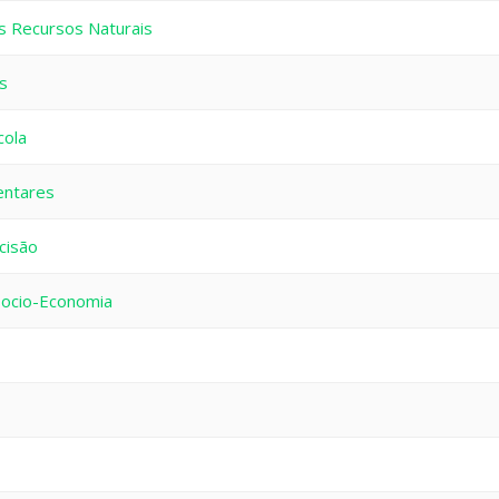
s Recursos Naturais
s
cola
entares
cisão
Socio-Economia