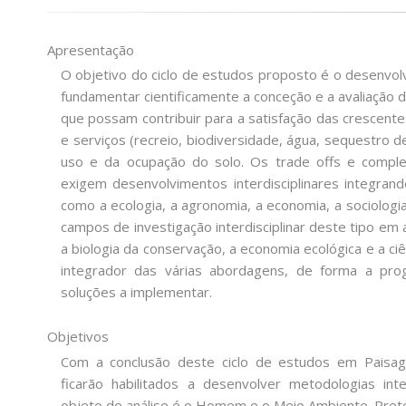
Apresentação
O objetivo do ciclo de estudos proposto é o desenvo
fundamentar cientificamente a conceção e a avaliação d
que possam contribuir para a satisfação das crescent
e serviços (recreio, biodiversidade, água, sequestro d
uso e da ocupação do solo. Os trade offs e compl
exigem desenvolvimentos interdisciplinares integrand
como a ecologia, a agronomia, a economia, a sociologia, a
campos de investigação interdisciplinar deste tipo e
a biologia da conservação, a economia ecológica e a ci
integrador das várias abordagens, de forma a pr
soluções a implementar.
Objetivos
Com a conclusão deste ciclo de estudos em Paisag
ficarão habilitados a desenvolver metodologias int
objeto de análise é o Homem e o Meio Ambiente. Pre