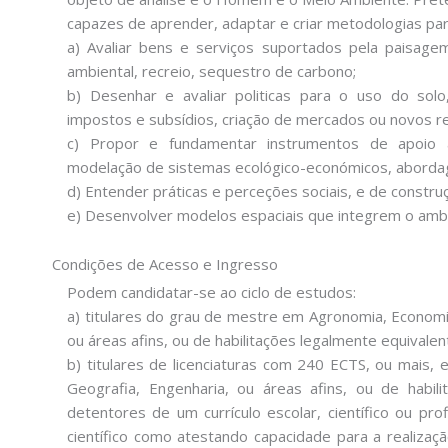
capazes de aprender, adaptar e criar metodologias par
a) Avaliar bens e serviços suportados pela paisagem
ambiental, recreio, sequestro de carbono;
b) Desenhar e avaliar politicas para o uso do sol
impostos e subsídios, criação de mercados ou novos r
c) Propor e fundamentar instrumentos de apoio à 
modelação de sistemas ecológico-económicos, abordage
d) Entender práticas e perceções sociais, e de construç
e) Desenvolver modelos espaciais que integrem o ambie
Condições de Acesso e Ingresso
Podem candidatar-se ao ciclo de estudos:
a) titulares do grau de mestre em Agronomia, Economia
ou áreas afins, ou de habilitações legalmente equivalen
b) titulares de licenciaturas com 240 ECTS, ou mais,
Geografia, Engenharia, ou áreas afins, ou de habil
detentores de um currículo escolar, científico ou pro
científico como atestando capacidade para a realizaç