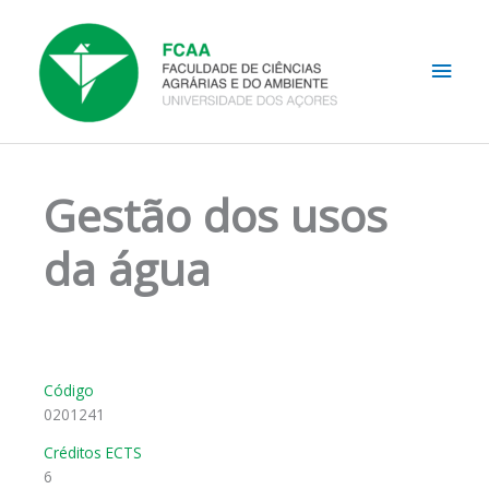
Skip
Main
to
content
Men
Gestão dos usos
da água
Código
0201241
Créditos ECTS
6