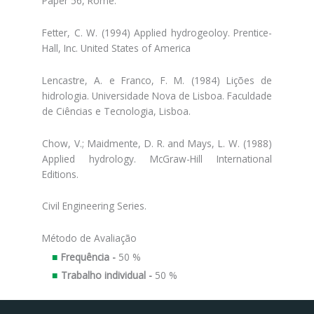
Paper 56, Rome.
Fetter, C. W. (1994) Applied hydrogeoloy. Prentice-
Hall, Inc. United States of America
Lencastre, A. e Franco, F. M. (1984) Lições de
hidrologia. Universidade Nova de Lisboa. Faculdade
de Ciências e Tecnologia, Lisboa.
Chow, V.; Maidmente, D. R. and Mays, L. W. (1988)
Applied hydrology. McGraw-Hill International
Editions.
Civil Engineering Series.
Método de Avaliação
Frequência -
50 %
Trabalho individual -
50 %
Facebook
Instagram da FCT
Portal da UAc