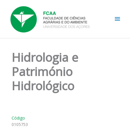
Skip
Main
to
content
Men
Hidrologia e
Património
Hidrológico
Código
0105753