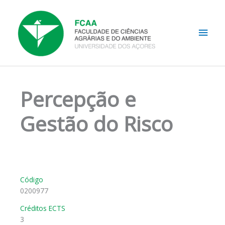
Skip
Main
to
content
Men
Percepção e
Gestão do Risco
Código
0200977
Créditos ECTS
3