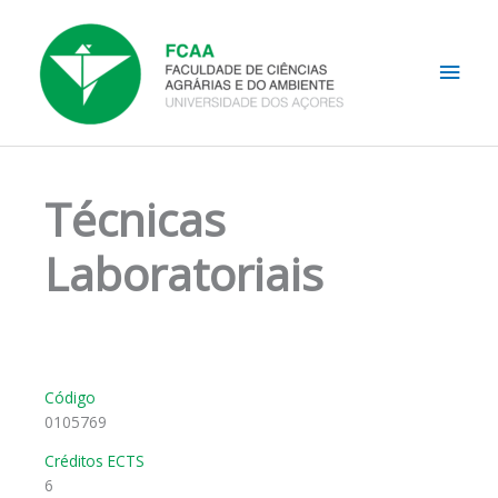
Skip
Main
to
content
Men
Técnicas
Laboratoriais
Código
0105769
Créditos ECTS
6