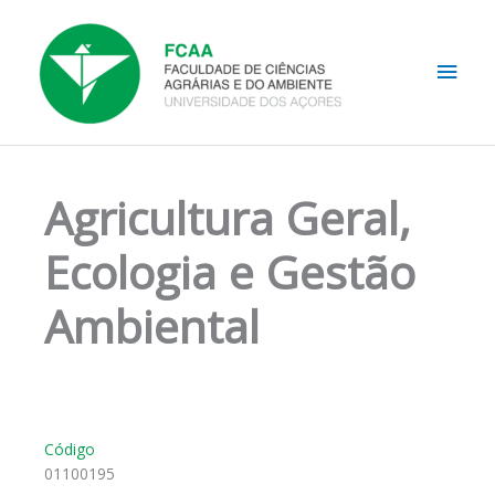
Skip
Main
to
content
Men
Agricultura Geral,
Ecologia e Gestão
Ambiental
Código
01100195