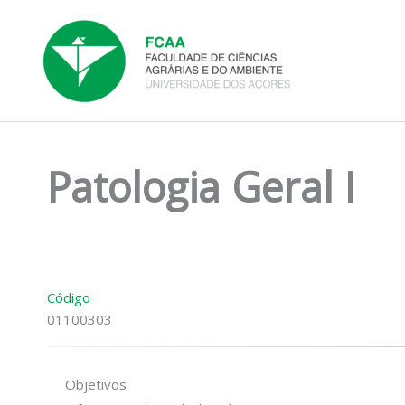
Skip
to
content
Patologia Geral I
Código
01100303
Objetivos